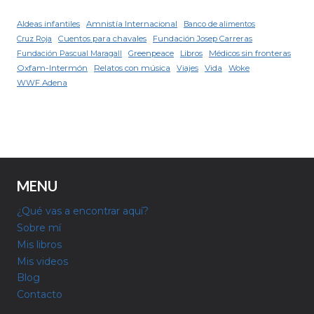
Aldeas infantiles
Amnistía Internacional
Banco de alimentos
Cuentos para chavales
Fundación Josep Carreras
Cruz Roja
Fundación Pascual Maragall
Greenpeace
Libros
Médicos sin fronteras
Oxfam-Intermón
Relatos con música
Viajes
Vida
Woke
WWF Adena
MENU
¿Qué vas a encontrar aquí?
Sobre mí
Mis libros
Mis videos
Blog
Contacto