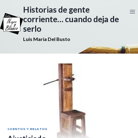
Saltar
Historias de gente
al
contenido
corriente… cuando deja de
serlo
Luis María Del Busto
CUENTOS Y RELATOS