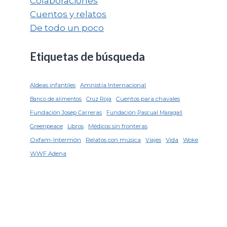
Colaboraciones
Cuentos y relatos
De todo un poco
Etiquetas de búsqueda
Aldeas infantiles
Amnistía Internacional
Cuentos para chavales
Banco de alimentos
Cruz Roja
Fundación Josep Carreras
Fundación Pascual Maragall
Greenpeace
Libros
Médicos sin fronteras
Oxfam-Intermón
Relatos con música
Viajes
Vida
Woke
WWF Adena