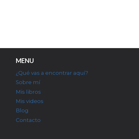
MENU
¿Qué vas a encontrar aquí?
Sobre mí
Mis libros
Mis videos
Blog
Contacto