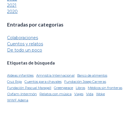
2021
2020
Entradas por categorías
Colaboraciones
Cuentos y relatos
De todo un poco
Etiquetas de búsqueda
Aldeas infantiles
Amnistía Internacional
Banco de alimentos
Cuentos para chavales
Fundación Josep Carreras
Cruz Roja
Fundación Pascual Maragall
Greenpeace
Libros
Médicos sin fronteras
Oxfam-Intermón
Relatos con música
Viajes
Vida
Woke
WWF Adena