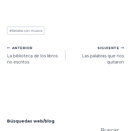
Etiquetas
#
Relatos con música
de
la
entrada:
Navegación
ANTERIOR
SIGUIENTE
La biblioteca de los libros
Las palabras que nos
de
no escritos
quitaron
entradas
Búsquedas web/blog
Buscar