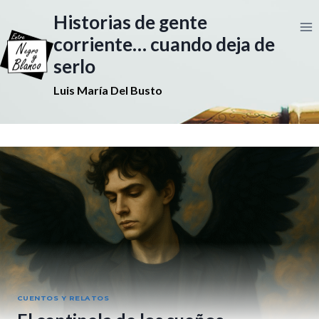
Saltar
Historias de gente
al
contenido
corriente… cuando deja de
serlo
Luis María Del Busto
CUENTOS Y RELATOS