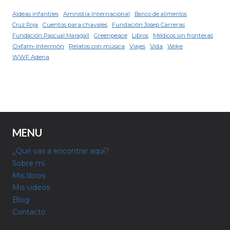
Aldeas infantiles
Amnistía Internacional
Banco de alimentos
Cuentos para chavales
Fundación Josep Carreras
Cruz Roja
Fundación Pascual Maragall
Greenpeace
Libros
Médicos sin fronteras
Oxfam-Intermón
Relatos con música
Viajes
Vida
Woke
WWF Adena
MENU
¿Qué vas a encontrar aquí?
Sobre mí
Mis libros
Mis videos
Blog
Contacto